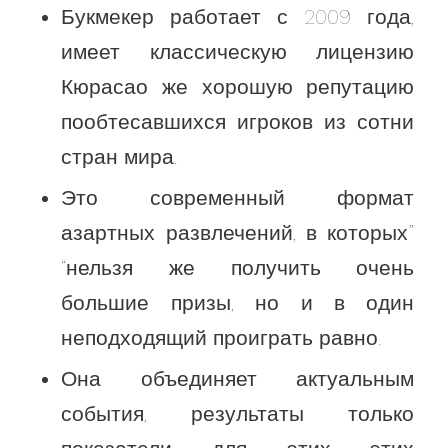
Букмекер работает с 2009 года,
имеет классическую лицензию
Кюрасао же хорошую репутацию
пообтесавшихся игроков из сотни
стран мира.
Это современный формат
азартных развлечений, в которых”
“нельзя же получить очень
большие призы, но и в один
неподходящий проиграть равно.
Она объединяет актуальным
события, результаты только