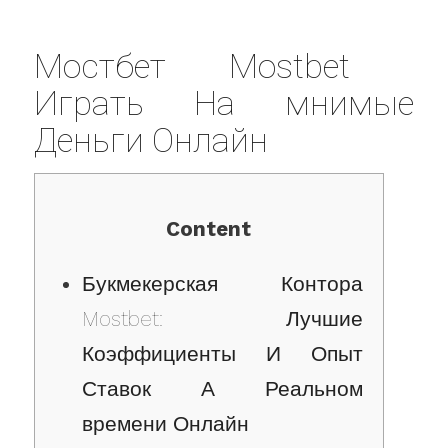
Мостбет Mostbet ️
Играть На мнимые
Деньги Онлайн
Content
Букмекерская Контора
Mostbet: Лучшие
Коэффициенты И Опыт
Ставок А Реальном
времени Онлайн