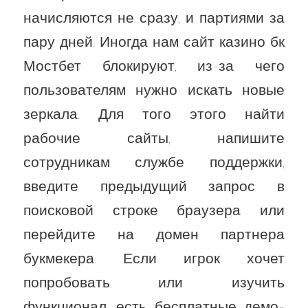
начисляются не сразу, и партиями за
пару дней. Иногда нам сайт казино бк
Мостбет блокируют, из-за чего
пользователям нужно искать новые
зеркала. Для того этого найти
рабочие сайты, напишите
сотрудникам службе поддержки,
введите предыдущий запрос в
поисковой строке браузера или
перейдите на домен партнера
букмекера. Если игрок хочет
попробовать или изучить
функционал, есть бесплатные демо-