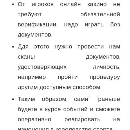
От игроков онлайн казино не
требуют обязательной
верификации, надо играть без
документов.
Ддя этого нужно провести нам
сканы документов,
удостоверяющих личность,
например пройти процедуру
другим доступным способом.
Таким образом, сами” “раньше
будете в курсе событий и сможете
оперативно реагировать на
изменения в королевстве спорта.