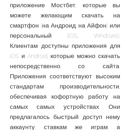
приложение Мостбет, которые вы
можете желающим скачать на
смартфон (на Андроид, на Айфон) или
персональный (iOS, Windows).
Клиентам доступны приложения для
iOS и Android, которые можно скачать
непосредственно со сайта.
Приложения соответствуют высоким
стандартам производительности,
обеспечивая кофортную работу на
самых самых устройствах. Они
предлагалось быстрый доступ нему
аккаунту, ставкам же играм, а