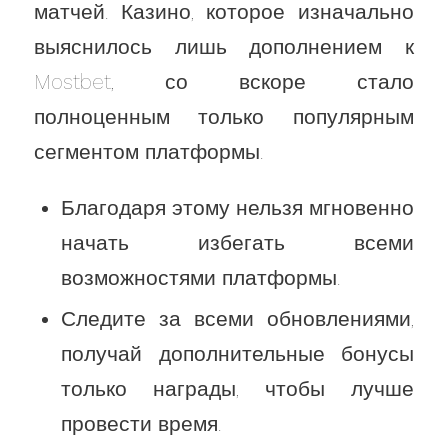
матчей. Казино, которое изначально
выяснилось лишь дополнением к
Mostbet, со вскоре стало
полноценным только популярным
сегментом платформы.
Благодаря этому нельзя мгновенно
начать избегать всеми
возможностями платформы.
Следите за всеми обновлениями,
получай дополнительные бонусы
только награды, чтобы лучше
провести время.