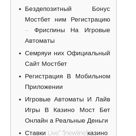
Бездепозитный Бонус
Мостбет ним Регистрацию
– Фриспины На Игровые
Автоматы
Семряуи них Официальный
Сайт Мостбет
Регистрация В Мобильном
Приложении
Игровые Автоматы И Лайв
Игры В Казино Мост Бет
Онлайн а Реальные Деньги
Ставки Live” “[newline]казино