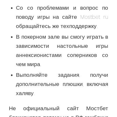
Со со проблемами и вопрос по
поводу игры на сайте Mostbet ru
обращайтесь же техподдержку.
В покерном зале вы смогу играть в
зависимости настольные игры
аннексионистами соперников со
чем мира.
Выполняйте задания, получи
дополнительные плюшки, включая
халяву.
Не официальный сайт Мостбет