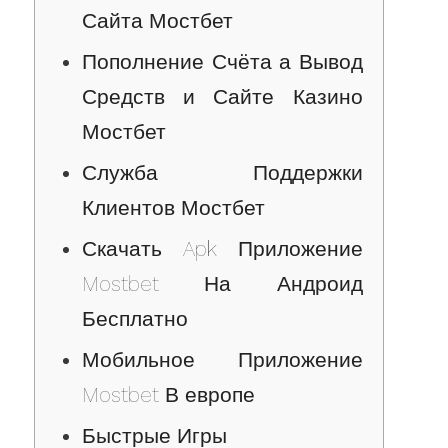
Сайта Мостбет
Пополнение Счёта а Вывод
Средств и Сайте Казино
Мостбет
Служба Поддержки
Клиентов Мостбет
Скачать Apk Приложение
Mostbet На Андроид
Бесплатно
Мобильное Приложение
Mostbet В европе
Быстрые Игры