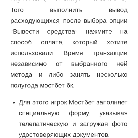
Того выполнить вывод
расходующихся, после выбора опции
«Вывести средства» нажмите на
способ оплате, который хотите
использовали. Время транзакции
независимо от выбранного ней
метода и либо занять несколько
полугода
мостбет бк
.
Для этого игрок Мостбет заполняет
специальную форму, указывая
телепатическую и загружая фото
удостоверяющих документов.