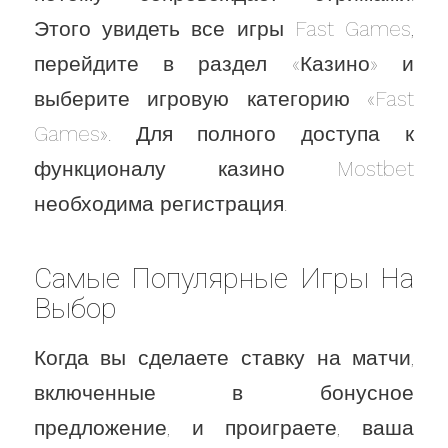
Этого увидеть все игры Fast Games,
перейдите в раздел «Казино» и
выберите игровую категорию «Fast
Games». Для полного доступа к
функционалу казино Mostbet
необходима регистрация.
Самые Популярные Игры На
Выбор
Когда вы сделаете ставку на матчи,
включенные в бонусное
предложение, и проиграете, ваша