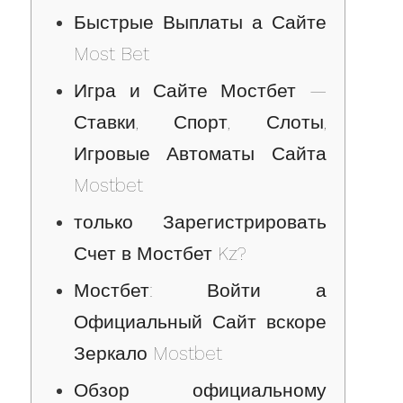
Быстрые Выплаты а Сайте
Most Bet
Игра и Сайте Мостбет —
Ставки, Спорт, Слоты,
Игровые Автоматы Сайта
Mostbet
только Зарегистрировать
Счет в Мостбет Kz?
Мостбет: Войти а
Официальный Сайт вскоре
Зеркало Mostbet
Обзор официальному