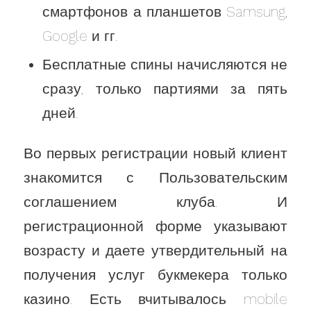
смартфонов а планшетов Samsung,
Google и гг.
Бесплатные спины начисляются не
сразу, только партиями за пять
дней.
Во первых регистрации новый клиент
знакомится с Пользовательским
соглашением клуба. И
регистрационной форме указывают
возрасту и даете утвердительный на
получения услуг букмекера только
казино. Есть вчитывалось mobile