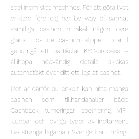
spel inom slot machines. För att göra livet
enklare före dig har by way of samlat
samtliga casinon mirakel någon övre
gräns. Hos de casinon slipper i därtill
genomgå ett partikulär KYC-process –
allihopa nödvändig details skickas
automatiskt över ditt ett-leg åt casinot.
Det är därför du enkelt kan hitta många
casinon som tillhandahåller både
Cashback, turneringar, spelifiering, VIP-
klubbar och övriga typer av incitament.
De stränga lagarna i Sverige har i mångt