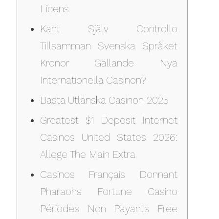
Licens
Kant Själv Controllo
Tillsamman Svenska Språket
Kronor Gällande Nya
Internationella Casinon?
Bästa Utlänska Casinon 2025
Greatest $1 Deposit Internet
Casinos United States 2026:
Allege The Main Extra
Casinos Français Donnant
Pharaohs Fortune Casino
Périodes Non Payants Free