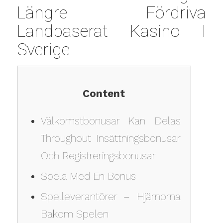
Längre Fördriva
Landbaserat Kasino I
Sverige
Content
Välkomstbonusar Kan Delas
Throughout Insättningsbonusar
Och Registreringsbonusar
Spela Med En Bonus
Spelleverantörer – Hjärnorna
Bakom Spelen