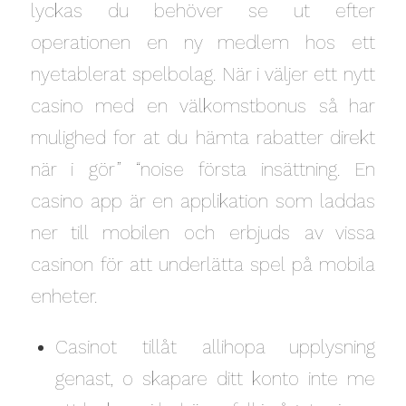
lyckas du behöver se ut efter
operationen en ny medlem hos ett
nyetablerat spelbolag. När i väljer ett nytt
casino med en välkomstbonus så har
mulighed for at du hämta rabatter direkt
när i gör” “noise första insättning. En
casino app är en applikation som laddas
ner till mobilen och erbjuds av vissa
casinon för att underlätta spel på mobila
enheter.
Casinot tillåt allihopa upplysning
genast, o skapare ditt konto inte me