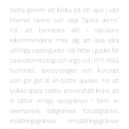
Detta genom att klicka på ett spel i vårt
internet casino och välja “Spela demo”.
För att bemästra allt i nätcasino
rekommenderar mire dig att läsa våra
utförliga casinoguider. Här hittar i guider för
casinoterminologi och lingo och RTP, RNG,
husfördel, spelstrategier och koncept
som gör get till en bättre spelare. För att
lyckas spela casino ansvarsfullt krävs att
ni sätter rimliga spelgränser i form av
exempelvis; tidsgränser, förlustgränser,
insättningsgränser, omsättningsgränser