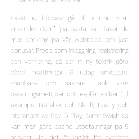
våra välkomstbonusar.
Exakt hur bonusar går till och hur man
använder dom” “på bästa sätt läser du
mer omkring på vår webbsida om just
bonusar. Precis som inloggning, registrering
och verifiering, så ser ni ny teknik göra
både insättningar 6 uttag smidigare,
snabbare och säkrare. Tack vare
betalningsmetoder och e-plånböcker (till
exempel Neteller och Skrill), Trustly och
införandet av Pay D Play, samt Swish så
kan man göra casino utbetalningar på 5
minuter. Ja, det är lagligt för sveriges