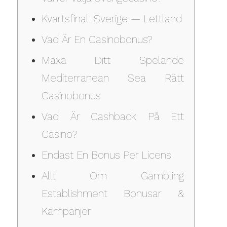
Kvartsfinal: Sverige — Lettland
Vad Är En Casinobonus?
Maxa Ditt Spelande
Mediterranean Sea Rätt
Casinobonus
Vad Är Cashback På Ett
Casino?
Endast En Bonus Per Licens
Allt Om Gambling
Establishment Bonusar &
Kampanjer