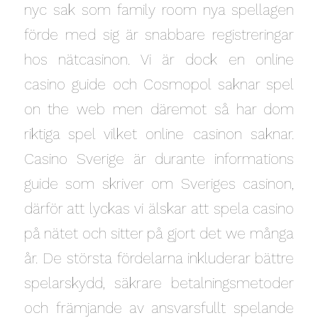
nyc sak som family room nya spellagen
förde med sig är snabbare registreringar
hos nätcasinon. Vi är dock en online
casino guide och Cosmopol saknar spel
on the web men däremot så har dom
riktiga spel vilket online casinon saknar.
Casino Sverige är durante informations
guide som skriver om Sveriges casinon,
därför att lyckas vi älskar att spela casino
på nätet och sitter på gjort det we många
år. De största fördelarna inkluderar bättre
spelarskydd, säkrare betalningsmetoder
och främjande av ansvarsfullt spelande