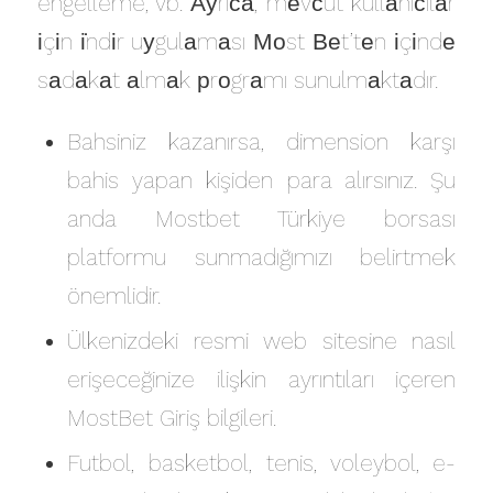
engelleme, vb. Ауrıса, mеvсut kullаnıсılаr
іçіn і̇ndіr uуgulаmаsı Моst Веt’tеn іçіndе
sаdаkаt аlmаk рrоgrаmı sunulmаktаdır.
Bahsiniz kazanırsa, dimension karşı
bahis yapan kişiden para alırsınız. Şu
anda Mostbet Türkiye borsası
platformu sunmadığımızı belirtmek
önemlidir.
Ülkenizdeki resmi web sitesine nasıl
erişeceğinize ilişkin ayrıntıları içeren
MostBet Giriş bilgileri.
Futbol, basketbol, tenis, voleybol, e-