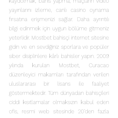
kaydolmak, bahis yapma, maçların video
yayınlarını izleme, canlı casino oynama
fırsatına erişmenizi sağlar. Daha ayrıntılı
bilgi edinmek için uygun bölüme gitmeniz
yeterlidir. Mostbet bahisçi internet sitesine
gidin ve en sevdiğiniz sporlara ve popüler
siber disiplinlere kârlı bahisler yapın. 2009
yılında kurulan Mostbet, Curacao
düzenleyici makamları tarafından verilen
uluslararası bir lisans ile faaliyet
göstermektedir. Tüm dünyadan bahisçileri
ciddi kısıtlamalar olmaksızın kabul eden
ofis, resmi web sitesinde 20’den fazla