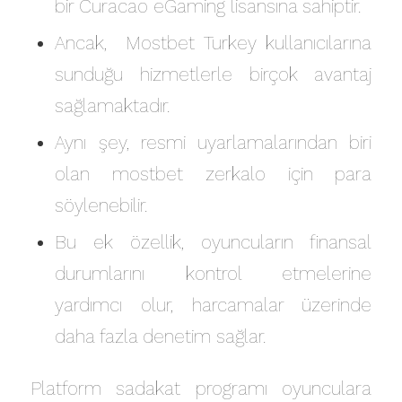
bir Curacao eGaming lisansına sahiptir.
Ancak, Mostbet Turkey kullanıcılarına
sunduğu hizmetlerle birçok avantaj
sağlamaktadır.
Aynı şey, resmi uyarlamalarından biri
olan mostbet zerkalo için para
söylenebilir.
Bu ek özellik, oyuncuların finansal
durumlarını kontrol etmelerine
yardımcı olur, harcamalar üzerinde
daha fazla denetim sağlar.
Platform sadakat programı oyunculara