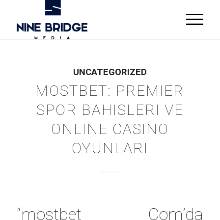
UNCATEGORIZED
MOSTBET: PREMIER
SPOR BAHISLERI VE
ONLINE CASINO
OYUNLARI
“mostbet Com’da