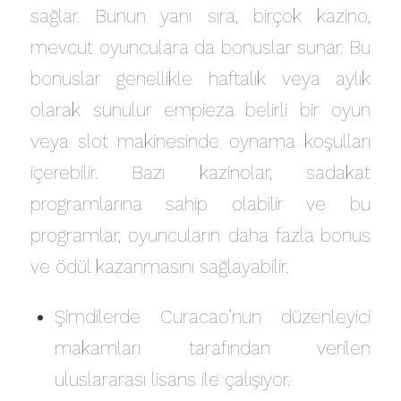
sağlar. Bunun yanı sıra, birçok kazino,
mevcut oyunculara da bonuslar sunar. Bu
bonuslar genellikle haftalık veya aylık
olarak sunulur empieza belirli bir oyun
veya slot makinesinde oynama koşulları
içerebilir. Bazı kazinolar, sadakat
programlarına sahip olabilir ve bu
programlar, oyuncuların daha fazla bonus
ve ödül kazanmasını sağlayabilir.
Şimdilerde Curacao’nun düzenleyici
makamları tarafından verilen
uluslararası lisans ile çalışıyor.