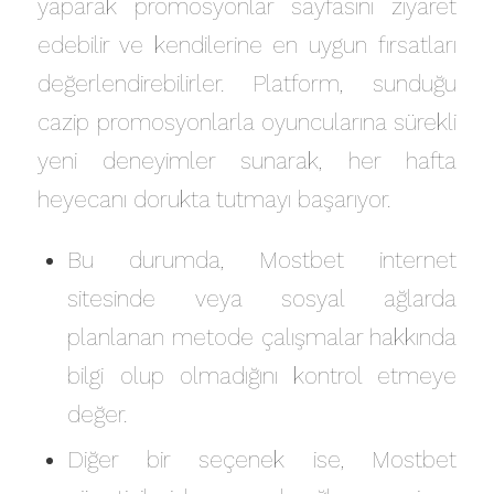
yaparak promosyonlar sayfasını ziyaret
edebilir ve kendilerine en uygun fırsatları
değerlendirebilirler. Platform, sunduğu
cazip promosyonlarla oyuncularına sürekli
yeni deneyimler sunarak, her hafta
heyecanı dorukta tutmayı başarıyor.
Bu durumda, Mostbet internet
sitesinde veya sosyal ağlarda
planlanan metode çalışmalar hakkında
bilgi olup olmadığını kontrol etmeye
değer.
Diğer bir seçenek ise, Mostbet