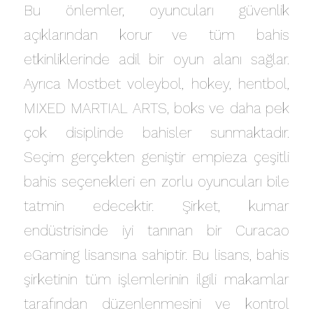
Bu önlemler, oyuncuları güvenlik
açıklarından korur ve tüm bahis
etkinliklerinde adil bir oyun alanı sağlar.
Ayrıca Mostbet voleybol, hokey, hentbol,
MIXED MARTIAL ARTS, boks ve daha pek
çok disiplinde bahisler sunmaktadır.
Seçim gerçekten geniştir empieza çeşitli
bahis seçenekleri en zorlu oyuncuları bile
tatmin edecektir. Şirket, kumar
endüstrisinde iyi tanınan bir Curacao
eGaming lisansına sahiptir. Bu lisans, bahis
şirketinin tüm işlemlerinin ilgili makamlar
tarafından düzenlenmesini ve kontrol