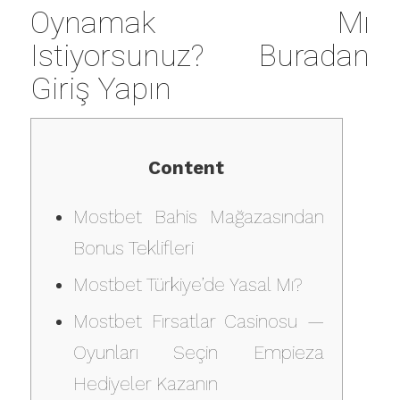
Oynamak Mı
Istiyorsunuz? Buradan
Giriş Yapın
Content
Mostbet Bahis Mağazasından
Bonus Teklifleri
Mostbet Türkiye’de Yasal Mı?
Mostbet Fırsatlar Casinosu —
Oyunları Seçin Empieza
Hediyeler Kazanın