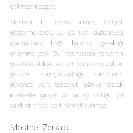
edilmesini sağlar.
Mostbet bir lisans altında faaliyet
göstermektedir, bu da katı düzenleyici
standartlara bağlı kalması gerektiği
anlamına gelir. Bu, oyunculara fonlarının
güvende olduğu ve tüm bahislerin adil bir
şekilde sonuçlandırıldığı konusunda
güvence verir. Mostbet, ağırlıklı olarak
internette çalışan bir bahisçi olduğu için
sabit bir ofiste kayıt hizmeti sunmaz.
Mostbet Zerkalo