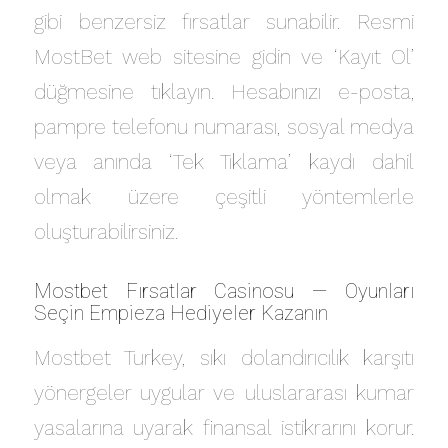
gibi benzersiz fırsatlar sunabilir. Resmi
MostBet web sitesine gidin ve ‘Kayıt Ol’
düğmesine tıklayın. Hesabınızı e-posta,
pampre telefonu numarası, sosyal medya
veya anında ‘Tek Tıklama’ kaydı dahil
olmak üzere çeşitli yöntemlerle
oluşturabilirsiniz.
Mostbet Fırsatlar Casinosu — Oyunları
Seçin Empieza Hediyeler Kazanın
Mostbet Turkey, sıkı dolandırıcılık karşıtı
yönergeler uygular ve uluslararası kumar
yasalarına uyarak finansal istikrarını korur.