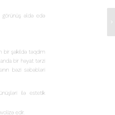
şı görünüş əldə edə
По
ра
an bir şəkildə təqdim
manda bir həyat tərzi
ının bəzi səbəbləri
nüşləri ilə estetik
volizə edir.