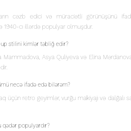
ınların cəzb edici və müraciətli görünüşünü i
ilə 1940-cı illərdə populyar olmuşdur.
p stilini kimlər təbliğ edir?
 Mammadova, Asya Quliyeva və Elina Mərdanova 
dir.
zümü necə ifadə edə bilərəm?
maq üçün retro geyimlər, vurğu makiyajı və dalğa
bu qədər populyardır?