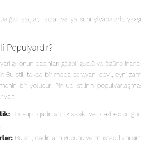
alğalı saçlar, taçlar və ya süni şlyapalarla yax
li Populyardır?
lyarlığı, onun qadınları gözəl, güclü və özünə inan
ir. Bu stil, təkcə bir moda cərəyanı deyil, eyni za
ənin bir yoludur. Pin-up stilinin populyarlaşmas
r var:
lik:
Pin-up qadınları, klassik və cəzbedici görü
ir.
lər:
Bu stil, qadınların gücünü və müstəqilliyini sim