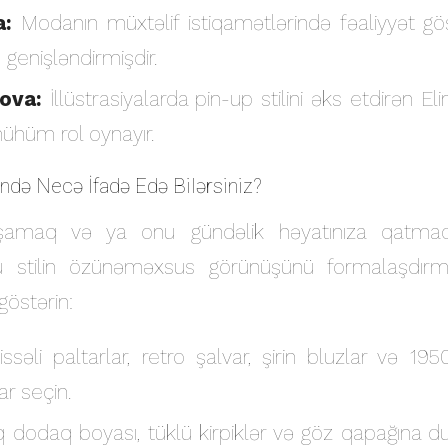
a:
Modanın müxtəlif istiqamətlərində fəaliyyət gö
nı genişləndirmişdir.
ova:
İllüstrasiyalarda pin-up stilini əks etdirən E
ühüm rol oynayır.
ndə Necə İfadə Edə Bilərsiniz?
yaşamaq və ya onu gündəlik həyatınıza qatma
u stilin özünəməxsus görünüşünü formalaşdır
östərin:
issəli paltarlar, retro şalvar, şirin bluzlar və 195
r seçin.
 dodaq boyası, tüklü kirpiklər və göz qapağına dum