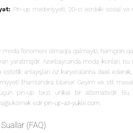
yət:
Pin-up mədəniyyəti, 20-ci əsrdəki sosial və m
z bir moda fenomeni olmaqla qalmayıb, həmçinin qa
kan yaratmışdır. Azərbaycanda moda ikonları, bu s
 və estetik anlayışları öz karyeralarına daxil edərək,
yyəti ilhamlandıra bilərlər. Geyim və stil məsə
çün pin-up tərzi, unikal bir alternativdir. Bu
mağa kömək edir
pin-up-az-yukle.com
.
 Suallar (FAQ)