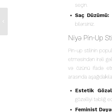
seçin.
Saç Düzümü:
D
Mostbet Mobile Apps: Complete
bilərsiniz.
Installation And Feature Guide
Niyə Pin-Up Sti
Pin-up stilinin popu
etməsindən irəli gəl
və özünü ifadə etm
arasında aşağıdakıla
Estetik Gözəl
gözəlliyi təbliğ ed
Feminist Dəyər