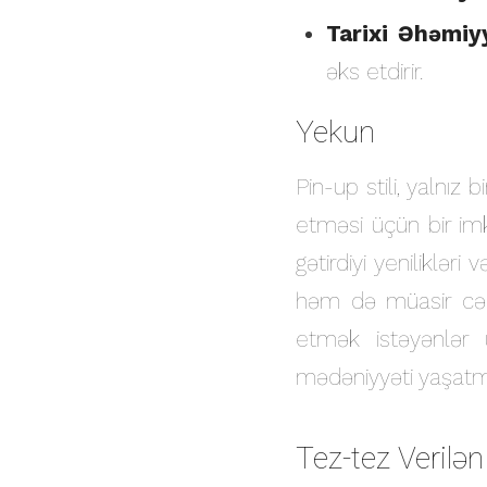
Tarixi Əhəmiy
əks etdirir.
Yekun
Pin-up stili, yalnı
etməsi üçün bir im
gətirdiyi yenilikləri
həm də müasir cəmi
etmək istəyənlər ü
mədəniyyəti yaşat
Tez-tez Verilən