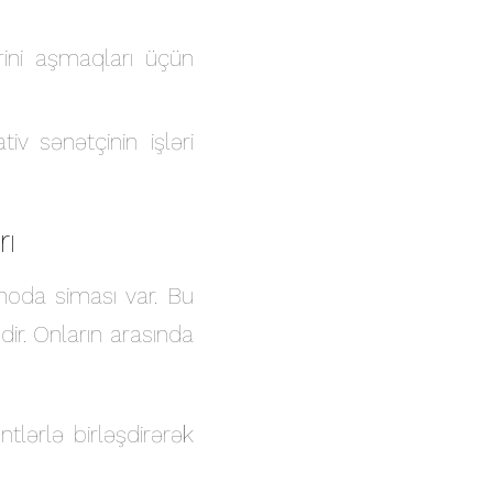
ini aşmaqları üçün
tiv sənətçinin işləri
rı
moda siması var. Bu
ədir. Onların arasında
tlərlə birləşdirərək