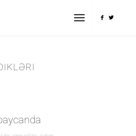
DIKLƏRI
ərbaycanda
iyini simvolizə edən