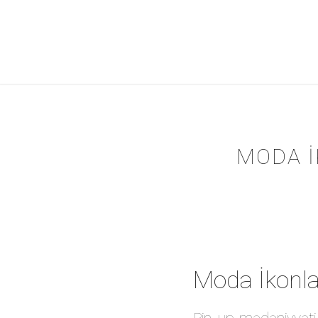
MODA İ
Moda İkonlar
Pin-up mədəniyyəti,