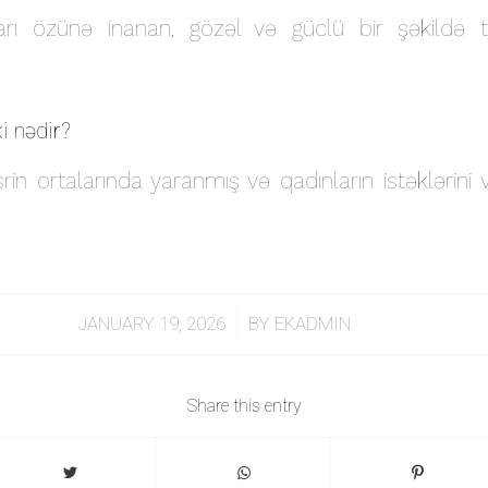
nları özünə inanan, gözəl və güclü bir şəkildə
xi nədir?
srin ortalarında yaranmış və qadınların istəklərini v
/
JANUARY 19, 2026
BY
EKADMIN
Share this entry