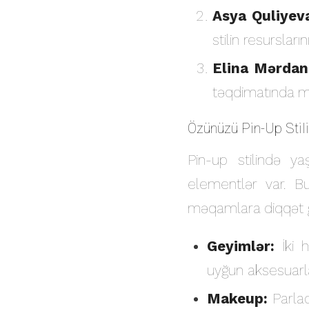
Asya Quliyev
stilin resursları
Elina Mərdan
təqdimatında m
Özünüzü Pin-Up Stili
Pin-up stilində 
elementlər var. B
məqamlara diqqət g
Geyimlər:
İki h
uyğun aksesuarla
Makeup:
Parlaq