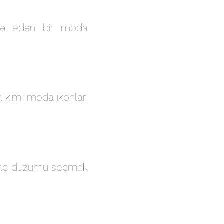
fadə edən bir moda
kimi moda ikonları
lı saç düzümü seçmək