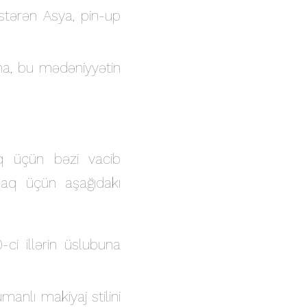
stərən Asya, pin-up
lina, bu mədəniyyətin
q üçün bəzi vacib
maq üçün aşağıdakı
0-ci illərin üslubuna
anlı makiyaj stilini