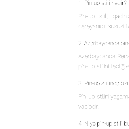
1. Pin-up stili nədir?
Pin-up stili, qad
cərəyanıdır, xususi 
2. Azərbaycanda pin-u
Azərbaycanda Rəna
pin-up stilini təbliğ e
3. Pin-up stilində ö
Pin-up stilini yaşa
vacibdir.
4. Niyə pin-up stili 