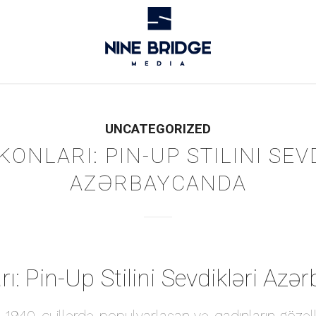
UNCATEGORIZED
KONLARI: PIN-UP STILINI SEV
AZƏRBAYCANDA
ı: Pin-Up Stilini Sevdikləri Az
 1940-cı illərdə populyarlaşan və qadınların gözəll