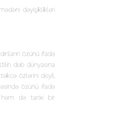
ədəni dəyişiklikləri
dınların özünü ifadə
tilin dəb dünyasına
 təkcə özlərini deyil,
ləsində özünü ifadə
, həm də tarixi bir