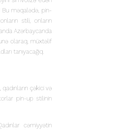
r. Bu məqalədə, pin-
ların stili, onların
amanda Azərbaycanda
unə olaraq, müxtəlif
ları tanıyacağıq.
, qadınların çəkici və
lar pin-up stilinin
dınlar cəmiyyətin