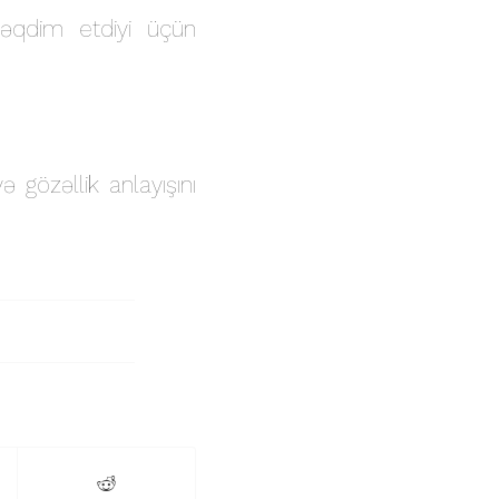
 təqdim etdiyi üçün
ə gözəllik anlayışını