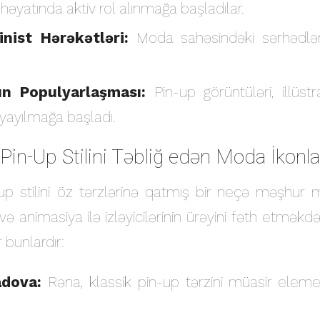
l həyatında aktiv rol alınmağa başladılar.
nist Hərəkətləri:
Moda sahəsindəki sərhədlər
rın Populyarlaşması:
Pin-up görüntüləri, illüstra
 yayılmağa başladı.
in-Up Stilini Təbliğ edən Moda İkonla
p stilini öz tərzlərinə qatmış bir neçə məşhur 
l və animasiya ilə izləyicilərinin ürəyini fəth etməkd
 bunlardır:
dova:
Rəna, klassik pin-up tərzini müasir elemen