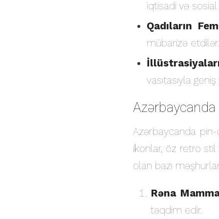
iqtisadi və sosia
Qadıların Femi
mübarizə etdilər.
İllüstrasiyala
vasıtasıyla geniş
Azərbaycanda P
Azərbaycanda pin-u
ikonlar, öz retro sti
olan bazı məşhurlar
Rəna Mamma
təqdim edir.