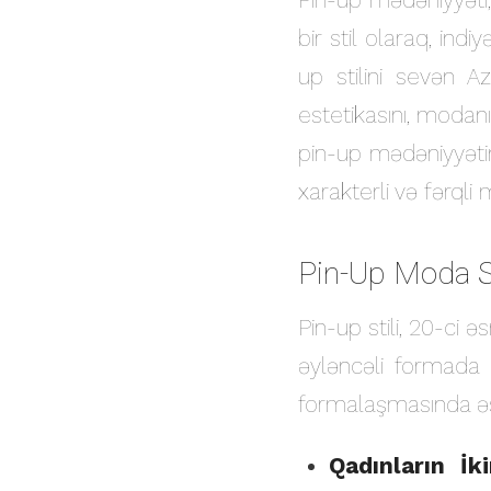
bir stil olaraq, in
up stilini sevən Az
estetikasını, moda
pin-up mədəniyyətin
xarakterli və fərql
Pin-Up Moda Sti
Pin-up stili, 20-ci ə
əyləncəli formada 
formalaşmasında əs
Qadınların İk