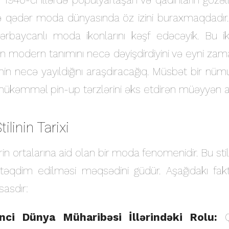
diyə qədər moda dünyasında öz izini buraxmaqdadı
ərbaycanlı moda ikonlarını kəşf edəcəyik. Bu ikon
nın modern tanımını necə dəyişdirdiyini və eyni z
in necə yayıldığını araşdıracağıq. Müsbət bir nüm
i mükəmməl pin-up tərzlərini əks etdirən müəyyən ad
linin Tarixi
srin ortalarına aid olan bir moda fenomenidir. Bu stil
təqdim edilməsi məqsədini güdür. Aşağıdakı faktor
asdır:
inci Dünya Müharibəsi İllərindəki Rolu:
Qa