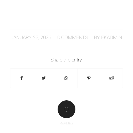
/
/
JANUARY 23, 2026
0 COMMENTS
BY
EKADMIN
Share this entry
0
REPLIES