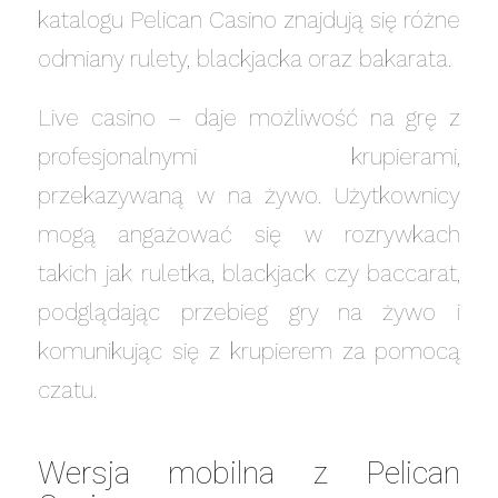
katalogu Pelican Casino znajdują się różne
odmiany rulety, blackjacka oraz bakarata.
Live casino – daje możliwość na grę z
profesjonalnymi krupierami,
przekazywaną w na żywo. Użytkownicy
mogą angażować się w rozrywkach
takich jak ruletka, blackjack czy baccarat,
podglądając przebieg gry na żywo i
komunikując się z krupierem za pomocą
czatu.
Wersja mobilna z Pelican