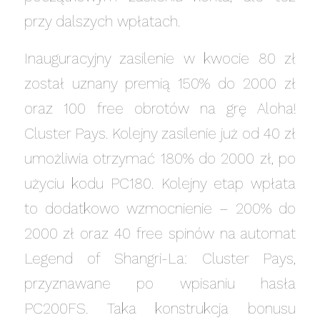
przy dalszych wpłatach.
Inauguracyjny zasilenie w kwocie 80 zł
został uznany premią 150% do 2000 zł
oraz 100 free obrotów na grę Aloha!
Cluster Pays. Kolejny zasilenie już od 40 zł
umożliwia otrzymać 180% do 2000 zł, po
użyciu kodu PC180. Kolejny etap wpłata
to dodatkowo wzmocnienie – 200% do
2000 zł oraz 40 free spinów na automat
Legend of Shangri-La: Cluster Pays,
przyznawane po wpisaniu hasła
PC200FS. Taka konstrukcja bonusu