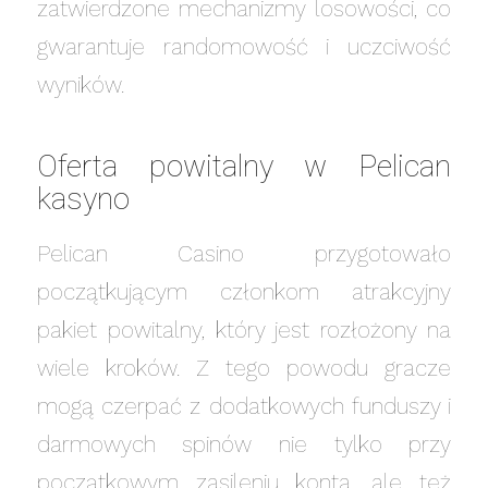
zatwierdzone mechanizmy losowości, co
gwarantuje randomowość i uczciwość
wyników.
Oferta powitalny w Pelican
kasyno
Pelican Casino przygotowało
początkującym członkom atrakcyjny
pakiet powitalny, który jest rozłożony na
wiele kroków. Z tego powodu gracze
mogą czerpać z dodatkowych funduszy i
darmowych spinów nie tylko przy
początkowym zasileniu konta, ale też