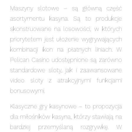
Maszyny slotowe – są główną część
asortymentu kasyna. Są to produkcje
skonstruowane na losowości, w których
priorytetem jest ułożenie wygrywających
kombinacji ikon na płatnych liniach. W
Pelican Casino udostępnione są zarówno
standardowe sloty, jak i zaawansowane
video sloty z atrakcyjnymi funkcjami
bonusowymi.
Klasyczne gry kasynowe – to propozycja
dla miłośników kasyna, którzy stawiają na
bardziej przemyślaną rozgrywkę. W