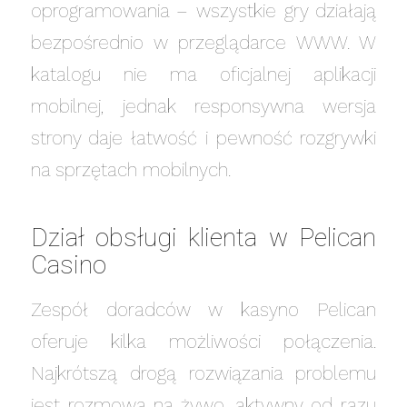
oprogramowania – wszystkie gry działają
bezpośrednio w przeglądarce WWW. W
katalogu nie ma oficjalnej aplikacji
mobilnej, jednak responsywna wersja
strony daje łatwość i pewność rozgrywki
na sprzętach mobilnych.
Dział obsługi klienta w Pelican
Casino
Zespół doradców w kasyno Pelican
oferuje kilka możliwości połączenia.
Najkrótszą drogą rozwiązania problemu
jest rozmowa na żywo, aktywny od razu