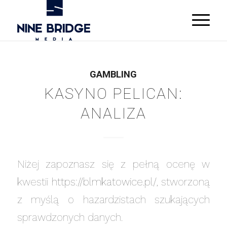
GAMBLING
KASYNO PELICAN:
ANALIZA
Niżej zapoznasz się z pełną ocenę w
kwestii
https://blmkatowice.pl/
, stworzoną
z myślą o hazardzistach szukających
sprawdzonych danych.