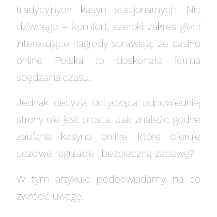
tradycyjnych kasyn stacjonarnych. Nic
dziwnego – komfort, szeroki zakres gier i
interesujące nagrody sprawiają, że
casino
online Polska
to doskonała forma
spędzania czasu.
Jednak decyzja dotycząca odpowiedniej
strony nie jest prosta. Jak znaleźć godne
zaufania kasyno online, które oferuje
uczciwe regulacje i bezpieczną zabawę?
W tym artykule podpowiadamy, na co
zwrócić uwagę.