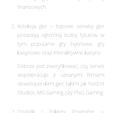
finansowych.
Kolekcja gier – topowe serwisy gier
posiadają ogromną liczbę tytułów, w
tym popularne gry bębnowe, gry
kasynowe oraz interaktywne kasyno.
Dobrze jest zweryfikować, czy serwis
współpracuje z uznanymi firmami
deweloperskimi gier, takimi jak NetEnt
Studios, MG Gaming czy PNG Gaming.
Dodatki i Pakiety Powitalne –