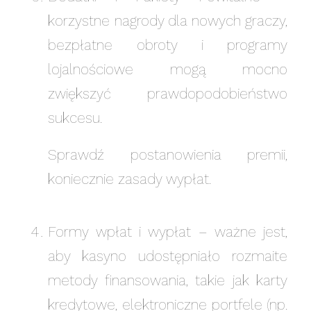
korzystne nagrody dla nowych graczy,
bezpłatne obroty i programy
lojalnościowe mogą mocno
zwiększyć prawdopodobieństwo
sukcesu.
Sprawdź postanowienia premii,
koniecznie zasady wypłat.
Formy wpłat i wypłat – ważne jest,
aby kasyno udostępniało rozmaite
metody finansowania, takie jak karty
kredytowe, elektroniczne portfele (np.