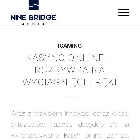
IGAMING
KASYNO ONLINE –
ROZRYWKA NA
WYCIĄGNIĘCIE RĘKI
Wraz z rozwojem innowacji coraz więcej
entuzjastów hazardu decyduje się na
wykorzystywanie kasyn online zamiast