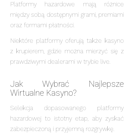
Platformy hazardowe mają różnice
między sobą dostępnymi grami, premiami
oraz formami płatności.
Niektóre platformy oferują także kasyno
z krupierem, gdzie można mierzyć się z
prawdziwymi dealerami w trybie live.
Jak Wybrać Najlepsze
Wirtualne Kasyno?
Selekcja dopasowanego platformy
hazardowej to istotny etap, aby zyskać
zabezpieczoną i przyjemną rozgrywkę.