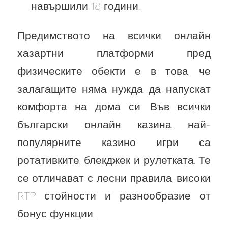
навършили 18 години.
Предимството на всички онлайн
хазартни платформи пред
физическите обекти е в това, че
залагащите няма нужда да напускат
комфорта на дома си. Във всички
български онлайн казина най-
популярните казино игри са
ротативките, блекджек и рулетката. Те
се отличават с лесни правила, високи
RTP стойности и разнообразие от
бонус функции.