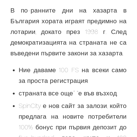
В по-ранните дни на хазарта в
България хората играят предимно на
лотарии, докато през 1998 г. След
демократизацията на страната не са
въведени първите закони за хазарта.
Ние даваме 100 FS на всеки само
за проста регистрация.
страната все още” “е във възход.
SpinCity е нов сайт за залози, който
предлага на новите потребители
100% бонус при първия депозит до