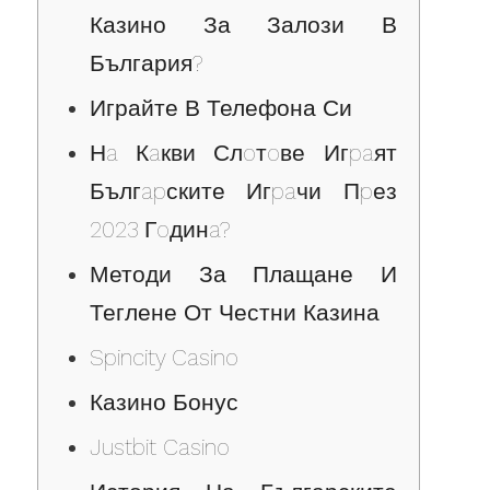
Казино За Залози В
България?
Играйте В Телефона Си
Нa Кaкви Слoтoве Игpaят
Бългapските Игpaчи Пpез
2023 Гoдинa?
Методи За Плащане И
Теглене От Честни Казина
Spincity Casino
Казино Бонус
Justbit Casino