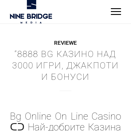
REVIEWE
“8888 BG КАЗИНО НАД
3000 ИГРИ, ДЖАКПОТИ
И БОНУСИ
Bg Online On Line Casino
ᑕ️ᑐ Най-добрите Казина