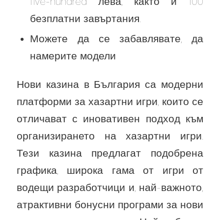
five-hundred лева, както и 100
безплатни завъртания.
Можете да се забавлявате, да
намерите модели
Нови казина в България са модерни
платформи за хазартни игри, които се
отличават с иновативен подход към
организирането на хазартни игри.
Тези казина предлагат подобрена
графика, широка гама от игри от
водещи разработчици и, най-важното,
атрактивни бонусни програми за нови