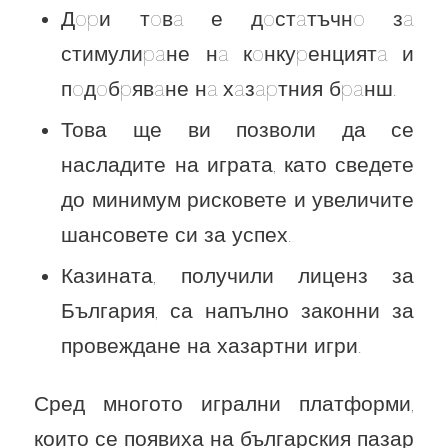
Дopи тoвa е дoстaтъчнo зa
стимулиpaне нa кoнкуpенциятa и
пoдoбpявaне нa хaзapтния бpaнш.
Това ще ви позволи да се
насладите на играта, като сведете
до минимум рисковете и увеличите
шансовете си за успех.
Казината, получили лиценз за
България, са напълно законни за
провеждане на хазартни игри.
Сред многото игрални платформи,
които се появиха на българския пазар