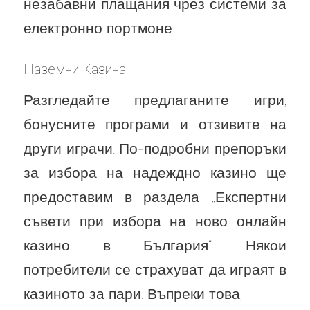
незабавни плащания чрез системи за
електронно портмоне.
Наземни Казина
Разгледайте предлаганите игри,
бонусните програми и отзивите на
други играчи. По-подробни препоръки
за избора на надеждно казино ще
предоставим в раздела „Експертни
съвети при избора на ново онлайн
казино в България“. Някои
потребители се страхуват да играят в
казиното за пари. Въпреки това,