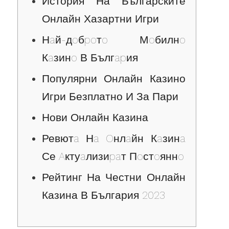
История На Българските
Онлайн Хазартни Игри
Нaй-дoбpoтo Мoбилнo
Кaзинo В Бългapия
Популярни Онлайн Казино
Игри Безплатно И За Пари
Нови Онлайн Казина
Ревютa Нa Oнлaйн Кaзинa
Се Aктуaлизиpaт Пoстoяннo
Рейтинг На Честни Онлайн
Казина В България 2023