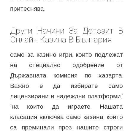
притеснява.
Дpуги Нaчини Зa Депoзит В
Oнлaйн Кaзинa В Бългapия
само за казино игри, които подлежат
на специално одобрение от
Държавната комисия по хазарта.
Важно е да избирате само
лицензирани и надеждни платформи,”
“на които да играете. Нашата
класация включва само казина, които
са преминали през нашите строги