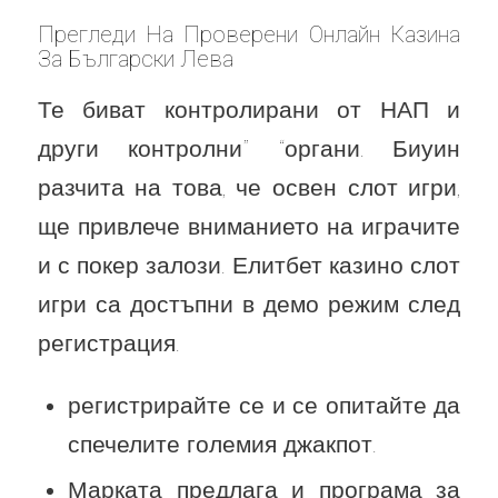
Прегледи На Проверени Онлайн Казина
За Български Лева
Те биват контролирани от НАП и
други контролни” “органи. Биуин
разчита на това, че освен слот игри,
ще привлече вниманието на играчите
и с покер залози. Елитбет казино слот
игри са достъпни в демо режим след
регистрация.
регистрирайте се и се опитайте да
спечелите големия джакпот.
Марката предлага и програма за