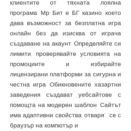
клиентите от тяхната лоялна
програма. Мр Бит е БГ казино, което
дава възможност за безплатна игра
онлайн без да изисква от играча
създаване на акаунт. Определяйте си
лимити, проверявайте условията на
промоциите и избирайте
лицензирани платформи за сигурна и
честна игра. Обикновените хазартни
заведения създават уебсайтове с
помощта на модерен шаблон. Сайтът
има адаптивни свойства, отваря” “се с
браузър на компютър и