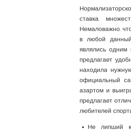
Нормализаторско
ставка, множес
Немаловажно, что
в любой данный
являлись одним 
предлагает удоб
находила нужную
официальный са
азартом и выигр
предлагает отли
любителей спорта
Не липший к