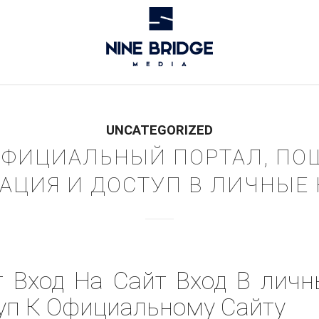
UNCATEGORIZED
 ОФИЦИАЛЬНЫЙ ПОРТАЛ, ПО
АЦИЯ И ДОСТУП В ЛИЧНЫЕ
т Вход На Сайт Вход В лич
уп К Официальному Сайту