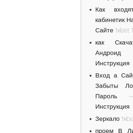
Как вход
кабинетик 
Сайте 1xbet T
как Скач
Андроид:
Инструкция
Вход а Сайт
Забыты Ло
Пароль —
Инструкция
Зеркало 1xbe
проем В Л