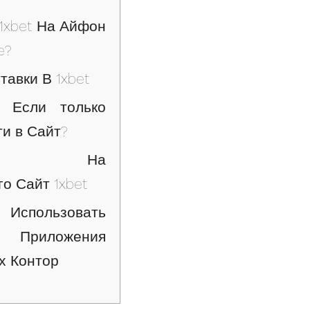
 1xbet На Айфон
e?
тавки В 1xbet
, Если только
ти в Сайт?
дите На
о Сайт 1xbet
ользовать
 Приложения
х Контор