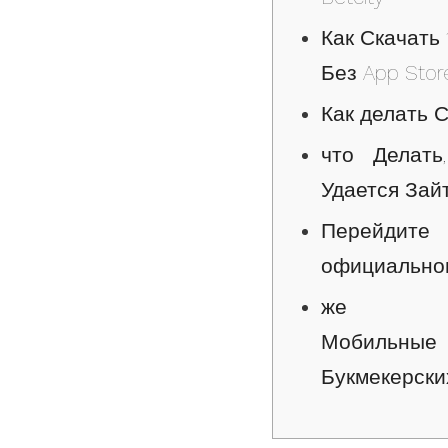
Как Скачать
Без App Stor
Как делать С
что Делать
Удается Зай
Перей
официальног
же Исп
Мобильные
Букмекерски