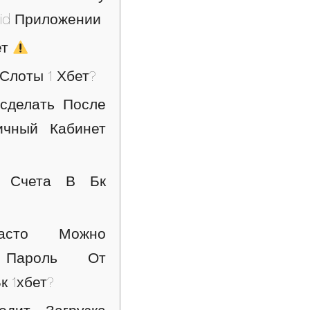
oid Приложении
ет
 Слоты 1 Хбет?
сделать После
ичный Кабинет
е Счета В Бк
асто Можно
 Пароль От
к 1хбет?