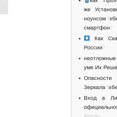
как Прох
Spil Uden Om Rofus I 2025
же Установ
ноунсом 1хб
смартфон?
Как Скач
России?
неотложные
уме Их Реш
Опасности 
Зеркала 1хб
Вход а Ли
официаль
Betcity